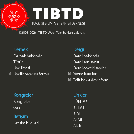
©2003-2026, TIBTD Web. Tüm hakları saklıdır.
Dernek
Dergi
Dernek hakkında
Dergi hakkında
Tüzük
Dergi son sayısı
Üye listesi
Dergi önceki sayılar
Üyelik başvuru formu
Yazım kuralları
Telif hakkı devir formu
Kongreler
Linkler
Kongreler
TÜBİTAK
Galeri
ICHMT
ICAT
İletişim
ASME
İletişim bilgileri
AlChE