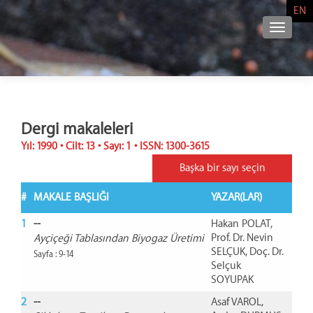
EN
NAVIG
Dergi makaleleri
Yıl: 1990 • Cilt: 13 • Sayı: 1 • ISSN: 1300-3615
Başka bir sayı seçin
#
MAKALE BAŞLIĞI
YAZAR(LAR)
1
--
Hakan POLAT,
Prof. Dr. Nevin
Ayçiçeği Tablasından Biyogaz Üretimi
SELÇUK, Doç. Dr.
Sayfa : 9-14
Selçuk
SOYUPAK
2
--
Asaf VAROL,