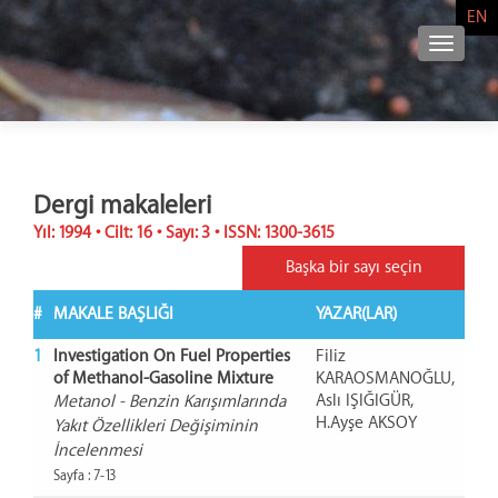
EN
NAVIG
Dergi makaleleri
Yıl: 1994 • Cilt: 16 • Sayı: 3 • ISSN: 1300-3615
Başka bir sayı seçin
#
MAKALE BAŞLIĞI
YAZAR(LAR)
1
Investigation On Fuel Properties
Filiz
of Methanol-Gasoline Mixture
KARAOSMANOĞLU,
Aslı IŞIĞIGÜR,
Metanol - Benzin Karışımlarında
H.Ayşe AKSOY
Yakıt Özellikleri Değişiminin
İncelenmesi
Sayfa : 7-13