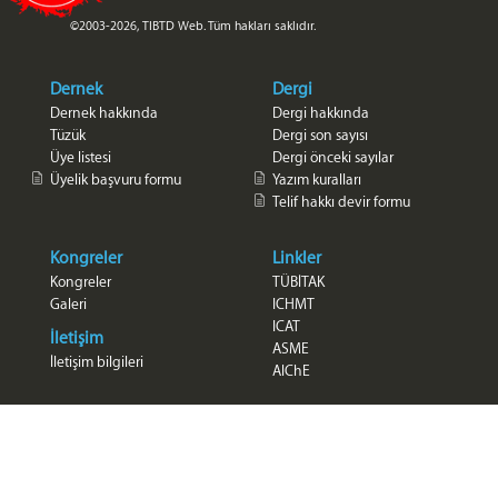
©2003-2026, TIBTD Web. Tüm hakları saklıdır.
Dernek
Dergi
Dernek hakkında
Dergi hakkında
Tüzük
Dergi son sayısı
Üye listesi
Dergi önceki sayılar
Üyelik başvuru formu
Yazım kuralları
Telif hakkı devir formu
Kongreler
Linkler
Kongreler
TÜBİTAK
Galeri
ICHMT
ICAT
İletişim
ASME
İletişim bilgileri
AlChE