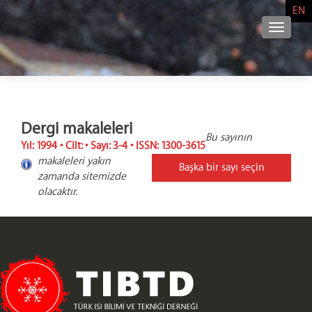
EN
NAVIG
Dergi makaleleri
Bu sayının
Yıl: 1994 • Cilt: • Sayı: 3-4 • ISSN: 1300-3615
makaleleri yakın
Başka bir sayı seçin
zamanda sitemizde
olacaktır.