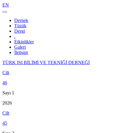
EN
Navigasyonu
değiştir
Dernek
Tüzük
Dergi
.
Etkinlikler
Galeri
İletişim
TÜRK ISI BİLİMİ VE TEKNİĞİ DERNEĞİ
Cilt
46
Sayı 1
2026
Cilt
45