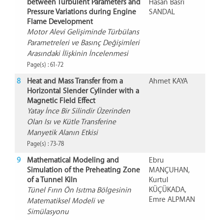
between Turbulent Parameters and
Hasan Basri
Pressure Variations during Engine
SANDAL
Flame Development
Motor Alevi Gelişiminde Türbülans
Parametreleri ve Basınç Değişimleri
Arasındaki İlişkinin İncelenmesi
Page(s) : 61-72
8
Heat and Mass Transfer from a
Ahmet KAYA
Horizontal Slender Cylinder with a
Magnetic Field Effect
Yatay İnce Bir Silindir Üzerinden
Olan Isı ve Kütle Transferine
Manyetik Alanın Etkisi
Page(s) : 73-78
9
Mathematical Modeling and
Ebru
Simulation of the Preheating Zone
MANÇUHAN,
of a Tunnel Kiln
Kurtul
KÜÇÜKADA,
Tünel Fırın Ön Isıtma Bölgesinin
Emre ALPMAN
Matematiksel Modeli ve
Simülasyonu