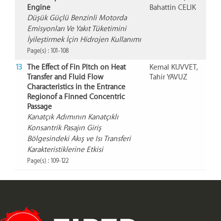
Engine
Bahattin CELIK
Düşük Güçlü Benzinli Motorda
Emisyonları Ve Yakıt Tüketimini
İyileştirmek İçin Hidrojen Kullanımı
Page(s) : 101-108
13
The Effect of Fin Pitch on Heat
Kemal KUVVET,
Transfer and Fluid Flow
Tahir YAVUZ
Characteristics in the Entrance
Regionof a Finned Concentric
Passage
Kanatçık Adımının Kanatçıklı
Konsantrik Pasajın Giriş
Bölgesindeki Akış ve Isı Transferi
Karakteristiklerine Etkisi
Page(s) : 109-122