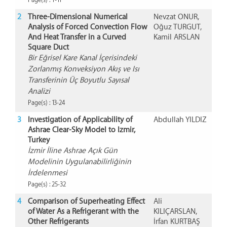
Page(s) : 1-11
2
Three-Dimensional Numerical
Nevzat ONUR,
Analysis of Forced Convection Flow
Oğuz TURGUT,
And Heat Transfer in a Curved
Kamil ARSLAN
Square Duct
Bir Eğrisel Kare Kanal İçerisindeki
Zorlanmış Konveksiyon Akış ve Isı
Transferinin Üç Boyutlu Sayısal
Analizi
Page(s) : 13-24
3
Investigation of Applicability of
Abdullah YILDIZ
Ashrae Clear-Sky Model to Izmir,
Turkey
İzmir İline Ashrae Açık Gün
Modelinin Uygulanabilirliğinin
İrdelenmesi
Page(s) : 25-32
4
Comparison of Superheating Effect
Ali
of Water As a Refrigerant with the
KILIÇARSLAN,
Other Refrigerants
İrfan KURTBAŞ