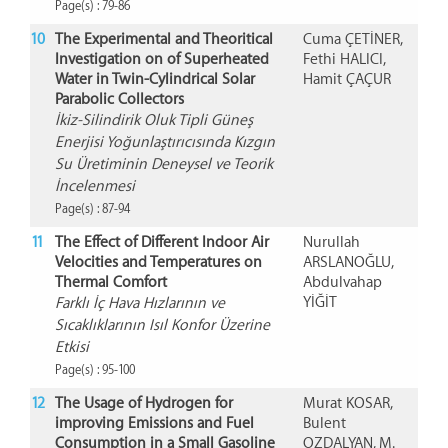
Page(s) : 79-86
10
The Experimental and Theoritical
Cuma ÇETİNER,
Investigation on of Superheated
Fethi HALICI,
Water in Twin-Cylindrical Solar
Hamit ÇAÇUR
Parabolic Collectors
İkiz-Silindirik Oluk Tipli Güneş
Enerjisi Yoğunlaştırıcısında Kızgın
Su Üretiminin Deneysel ve Teorik
İncelenmesi
Page(s) : 87-94
11
The Effect of Different Indoor Air
Nurullah
Velocities and Temperatures on
ARSLANOĞLU,
Thermal Comfort
Abdulvahap
YİĞİT
Farklı İç Hava Hızlarının ve
Sıcaklıklarının Isıl Konfor Üzerine
Etkisi
Page(s) : 95-100
12
The Usage of Hydrogen for
Murat KOSAR,
improving Emissions and Fuel
Bulent
Consumption in a Small Gasoline
OZDALYAN, M.