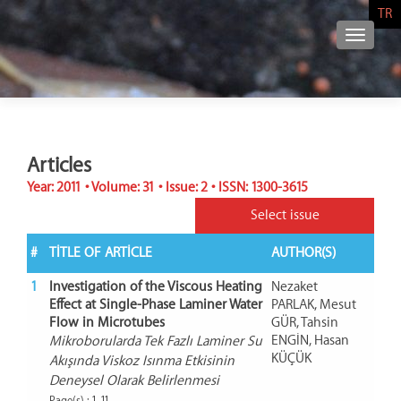
TR
NAVIG
Articles
Year: 2011 • Volume: 31 • Issue: 2 • ISSN: 1300-3615
Select issue
#
TITLE OF ARTICLE
AUTHOR(S)
1
Investigation of the Viscous Heating
Nezaket
Effect at Single-Phase Laminer Water
PARLAK, Mesut
Flow in Microtubes
GÜR, Tahsin
ENGİN, Hasan
Mikroborularda Tek Fazlı Laminer Su
KÜÇÜK
Akışında Viskoz Isınma Etkisinin
Deneysel Olarak Belirlenmesi