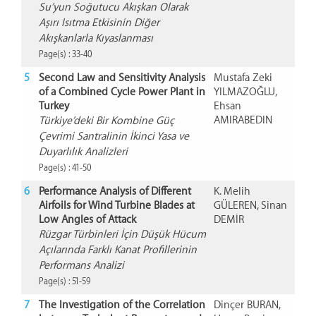
Su’yun Soğutucu Akışkan Olarak
Aşırı Isıtma Etkisinin Diğer
Akışkanlarla Kıyaslanması
Page(s) : 33-40
5
Second Law and Sensitivity Analysis
Mustafa Zeki
of a Combined Cycle Power Plant in
YILMAZOĞLU,
Turkey
Ehsan
AMIRABEDIN
Türkiye’deki Bir Kombine Güç
Çevrimi Santralinin İkinci Yasa ve
Duyarlılık Analizleri
Page(s) : 41-50
6
Performance Analysis of Different
K. Melih
Airfoils for Wind Turbine Blades at
GÜLEREN, Sinan
Low Angles of Attack
DEMİR
Rüzgar Türbinleri İçin Düşük Hücum
Açılarında Farklı Kanat Profillerinin
Performans Analizi
Page(s) : 51-59
7
The Investigation of the Correlation
Dinçer BURAN,