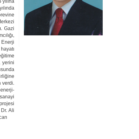
 yılına
yılında
revine
erkezi
ı. Gazi
ılığı,
 Enerji
 hayatı
eğitime
 yerini
nusunda
rliğine
 verdi.
enerji-
 sanayi
projesi
Dr. Ali
rcan