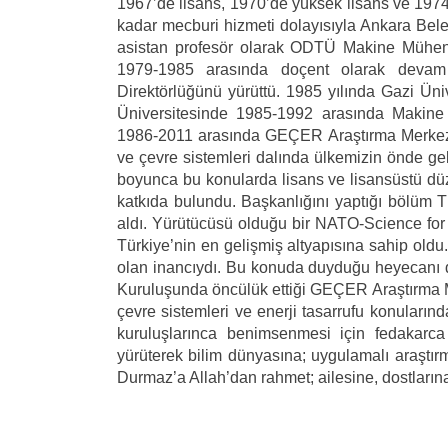
1967’de lisans, 1970’de yüksek lisans ve 1974’
kadar mecburi hizmeti dolayısıyla Ankara Bele
asistan profesör olarak ODTÜ Makine Mühen
1979-1985 arasında doçent olarak devam
Direktörlüğünü yürüttü. 1985 yılında Gazi Üni
Üniversitesinde 1985-1992 arasında Makine 
1986-2011 arasında GEÇER Araştırma Merkezi D
ve çevre sistemleri dalında ülkemizin önde gel
boyunca bu konularda lisans ve lisansüstü düz
katkıda bulundu. Başkanlığını yaptığı bölüm 
aldı. Yürütücüsü olduğu bir NATO-Science for
Türkiye’nin en gelişmiş altyapısına sahip oldu. 
olan inancıydı. Bu konuda duyduğu heyecanı d
Kuruluşunda öncülük ettiği GEÇER Araştırma Me
çevre sistemleri ve enerji tasarrufu konuların
kuruluşlarınca benimsenmesi için fedakarca 
yürüterek bilim dünyasına; uygulamalı araştırm
Durmaz’a Allah’dan rahmet; ailesine, dostların