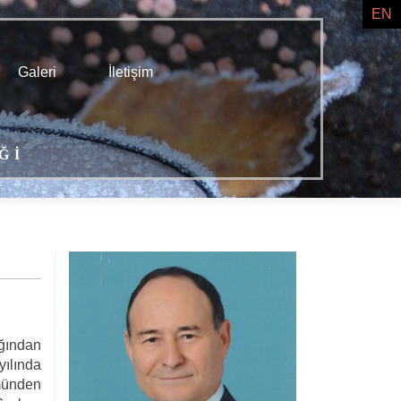
EN
Galeri
İletişim
Ğİ
ığından
yılında
ümünden