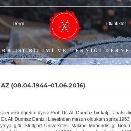
Dergi
.
Etkinlikler
ÜRK ISI BİLİMİ VE TEKNİĞİ DERNE
MAZ (08.04.1944–01.06.2016)
i emekli öğretim üyesi Prof. Dr. Ali Durmaz bir kalp rahatsızl
. Dr. Ali Durmaz Denizli Lisesinden mezun olduktan sonra 1963 
ya’ya gitti. Stuttgart Üniversitesi Makine Mühendisliği Böl