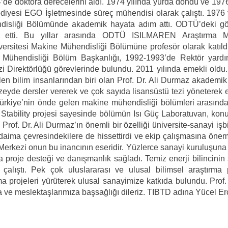
de doktora derecelerini aldı. 1974 yılında yurda döndü ve 1976
diyesi EGO İşletmesinde süreç mühendisi olarak çalıştı. 1976 
disliği Bölümünde akademik hayata adım attı. ODTÜ’deki gö
 etti. Bu yıllar arasında ODTÜ ISILMAREN Araştırma M
versitesi Makine Mühendisliği Bölümüne profesör olarak katıld
Mühendisliği Bölüm Başkanlığı, 1992-1993’de Rektör yardımc
irektörlüğü görevlerinde bulundu. 2011 yılında emekli oldu.
en bilim insanlarından biri olan Prof. Dr. Ali Durmaz akademik
eyde dersler vererek ve çok sayıda lisansüstü tezi yöneterek 
Türkiye’nin önde gelen makine mühendisliği bölümleri arasında
 Stability projesi sayesinde bölümün Isı Güç Laboratuvarı, ko
Prof. Dr. Ali Durmaz’ın önemli bir özelliği üniversite-sanayi işbi
aima çevresindekilere de hissettirdi ve ekip çalışmasına önem
rkezi onun bu inancının eseridir. Yüzlerce sanayi kuruluşuna 
da proje desteği ve danışmanlık sağladı. Temiz enerji bilincinin
çalıştı. Pek çok uluslararası ve ulusal bilimsel araştırma 
a projeleri yürüterek ulusal sanayimize katkıda bulundu. Prof. 
a ve meslektaşlarımıza başsağlığı dileriz. TIBTD adına Yücel E