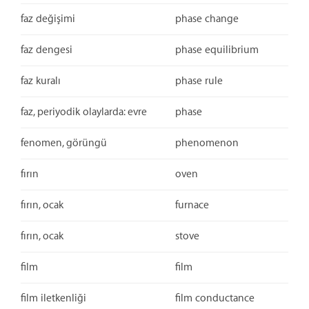
faz değişimi
phase change
faz dengesi
phase equilibrium
faz kuralı
phase rule
faz, periyodik olaylarda: evre
phase
fenomen, görüngü
phenomenon
fırın
oven
fırın, ocak
furnace
fırın, ocak
stove
film
film
film iletkenliği
film conductance