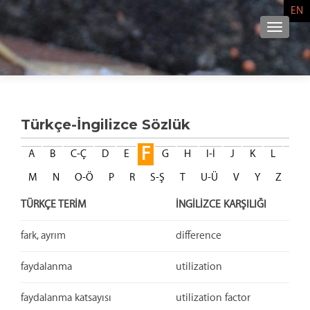
EN
NAVIG
Türkçe-İngilizce Sözlük
F
A
B
C-Ç
D
E
G
H
I-İ
J
K
L
M
N
O-Ö
P
R
S-Ş
T
U-Ü
V
Y
Z
TÜRKÇE TERİM
İNGİLİZCE KARŞILIĞI
fark, ayrım
difference
faydalanma
utilization
faydalanma katsayısı
utilization factor