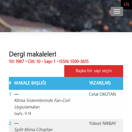
EN
NAVIG
Dergi makaleleri
Yıl: 1987 • Cilt: 10 • Sayı: 1 • ISSN: 1300-3615
Başka bir sayı seçin
#
MAKALE BAŞLIĞI
YAZAR(LAR)
1
---
Celal OKUTAN
Klima Sistemlerinde Fan-Coil
Uygulamaları
Sayfa : 9-14
2
---
Yüksel NİKBAY
Split Klima Cihazları