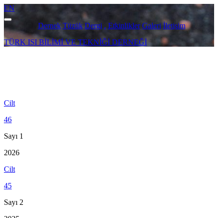
EN
Navigasyonu
Dernek
Tüzük
Dergi
.
Etkinlikler
Galeri
İletişim
değiştir
TÜRK ISI BİLİMİ VE TEKNİĞİ DERNEĞİ
Cilt
46
Sayı 1
2026
Cilt
45
Sayı 2