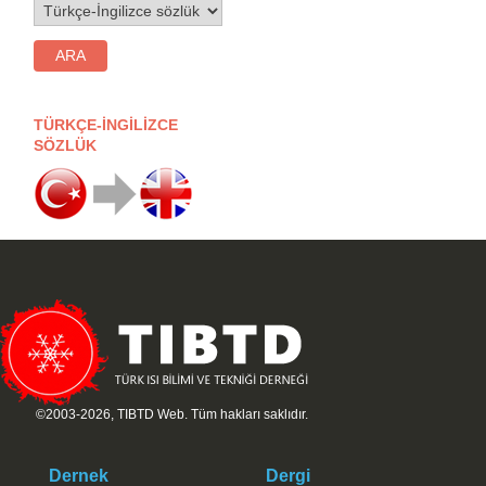
TÜRKÇE-İNGİLİZCE
SÖZLÜK
©2003-2026, TIBTD Web. Tüm hakları saklıdır.
Dernek
Dergi