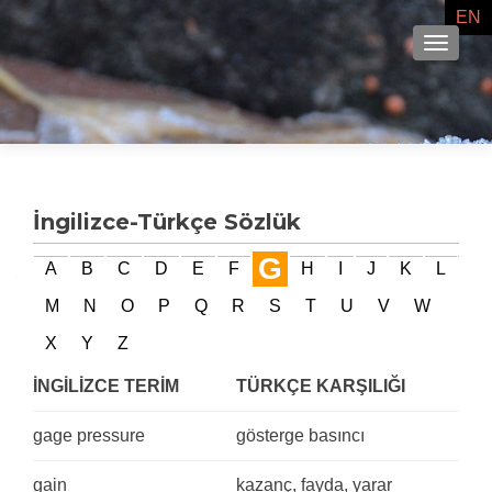
EN
NAVIG
İngilizce-Türkçe Sözlük
G
A
B
C
D
E
F
H
I
J
K
L
M
N
O
P
Q
R
S
T
U
V
W
X
Y
Z
İNGİLİZCE TERİM
TÜRKÇE KARŞILIĞI
gage pressure
gösterge basıncı
gain
kazanç, fayda, yarar