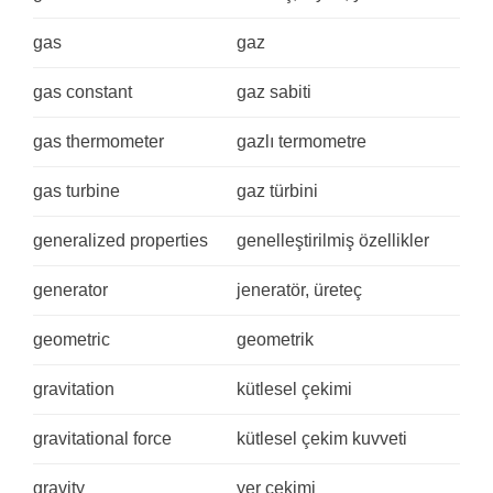
gas
gaz
gas constant
gaz sabiti
gas thermometer
gazlı termometre
gas turbine
gaz türbini
generalized properties
genelleştirilmiş özellikler
generator
jeneratör, üreteç
geometric
geometrik
gravitation
kütlesel çekimi
gravitational force
kütlesel çekim kuvveti
gravity
yer çekimi