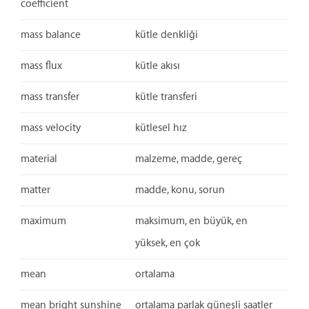
coefficient
mass balance
kütle denkliği
mass flux
kütle akısı
mass transfer
kütle transferi
mass velocity
kütlesel hız
material
malzeme, madde, gereç
matter
madde, konu, sorun
maximum
maksimum, en büyük, en
yüksek, en çok
mean
ortalama
mean bright sunshine
ortalama parlak güneşli saatler