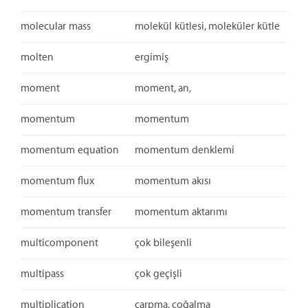
molecular mass
molekül kütlesi, moleküler kütle
molten
ergimiş
moment
moment, an,
momentum
momentum
momentum equation
momentum denklemi
momentum flux
momentum akısı
momentum transfer
momentum aktarımı
multicomponent
çok bileşenli
multipass
çok geçişli
multiplication
çarpma, çoğalma