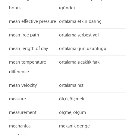
hours
(günde)
mean effective pressure
ortalama etkin basınç
mean free path
ortalama serbest yol
mean length of day
ortalama gün uzunluğu
mean temperature
ortalama sıcaklık farkı
difference
mean velocity
ortalama hız
measure
ölçü, ölçmek
measurement
ölçme, ölçüm
mechanical
mekanik denge