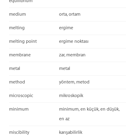
equilibrium
medium
orta, ortam
melting
ergime
melting point
ergime noktası
membrane
zar, membran
metal
metal
method
yöntem, metod
microscopic
mikroskopik
minimum
minimum, en küçük, en düşük,
en az
miscibility
karışabilirlik