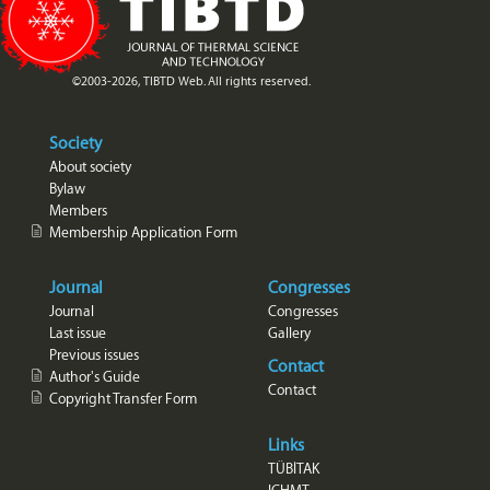
©2003-2026, TIBTD Web. All rights reserved.
Society
About society
Bylaw
Members
Membership Application Form
Journal
Congresses
Journal
Congresses
Last issue
Gallery
Previous issues
Contact
Author's Guide
Contact
Copyright Transfer Form
Links
TÜBİTAK