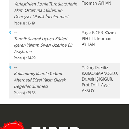
Teoman AYHAN
Yerleştirilen Konik Türbülatörlerin
Akım Ortamına Etkilerinin
Deneysel Olarak İncelenmesi
Page(s) : 15-19
3
--
Yaşar BİÇER, Kâzım
PIHTILI, Teoman
Termik Santral Uçucu Külleri
AYHAN
İçeren Yalıtım Sıvası Üzerine Bir
Araştırma
Page(s) : 24-29
4
--
Y. Doç. Dr. Filiz
KARAOSMANOĞLU,
Kullanılmış Kanola Yağının
Dr. Aslı IŞIĞIGÜR,
Alternatif Dizel Yakıtı Olarak
Prof. Dr. H. Ayşe
Değerlendirilmesi
AKSOY
Page(s) : 29-36