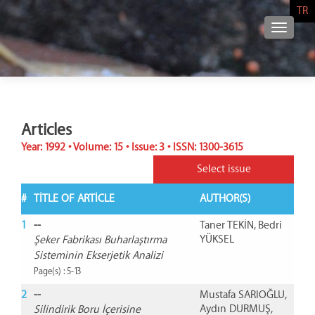
TR
NAVIG
Articles
Year: 1992 • Volume: 15 • Issue: 3 • ISSN: 1300-3615
Select issue
#
TITLE OF ARTICLE
AUTHOR(S)
1
--
Taner TEKİN, Bedri
YÜKSEL
Şeker Fabrikası Buharlaştırma
Sisteminin Ekserjetik Analizi
Page(s) : 5-13
2
--
Mustafa SARIOĞLU,
Aydın DURMUŞ,
Silindirik Boru İçerisine