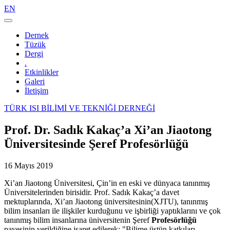
EN
Navigasyonu
değiştir
Dernek
Tüzük
Dergi
.
Etkinlikler
Galeri
İletişim
TÜRK ISI BİLİMİ VE TEKNİĞİ DERNEĞİ
Prof. Dr. Sadık Kakaç’a Xi’an Jiaotong
Üniversitesinde Şeref Profesörlüğü
16 Mayıs 2019
Xi’an Jiaotong Üniversitesi, Çin’in en eski ve dünyaca tanınmış
Üniversitelerinden birisidir. Prof. Sadık Kakaç’a davet
mektuplarında, Xi’an Jiaotong üniversitesinin(XJTU), tanınmış
bilim insanları ile ilişkiler kurduğunu ve işbirliği yaptıklarını ve çok
tanınmış bilim insanlarına üniversitenin Şeref
Profesörlüğü
payesinin verildiğine işaret edilerek; "Bilime üstün katkıları,