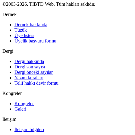
©2003-2026, TIBTD Web. Tüm hakları saklıdır.
Dernek
Dernek hakkında
Tüzük
Üye listesi
Üyelik başvuru formu
Dergi
Dergi hakkında
Dergi son sayısı
Dergi önceki sayılar
Yazım kuralları
Telif hakkı devir formu
Kongreler
Kongreler
Galeri
İletişim
İletişim bilgileri