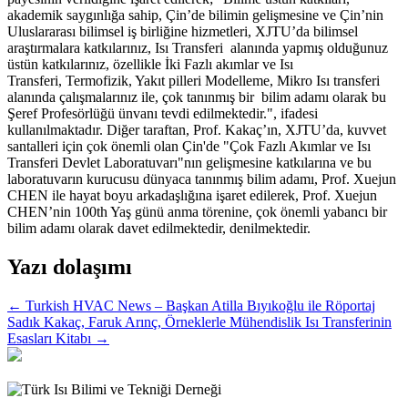
akademik saygınlığa sahip, Çin’de bilimin gelişmesine ve Çin’nin
Uluslararası bilimsel iş birliğine hizmetleri, XJTU’da bilimsel
araştırmalara katkılarınız, Isı Transferi alanında yapmış olduğunuz
üstün katkılarınız, özellikle İki Fazlı akımlar ve Isı
Transferi, Termofizik, Yakıt pilleri Modelleme, Mikro Isı transferi
alanında çalışmalarınız ile, çok tanınmış bir bilim adamı olarak bu
Şeref Profesörlüğü ünvanı tevdi edilmektedir.", ifadesi
kullanılmaktadır. Diğer taraftan, Prof. Kakaç’ın, XJTU’da, kuvvet
santalleri için çok önemli olan Çin'de "Çok Fazlı Akımlar ve Isı
Transferi Devlet Laboratuvarı"nın gelişmesine katkılarına ve bu
laboratuvarın kurucusu dünyaca tanınmış bilim adamı, Prof. Xuejun
CHEN ile hayat boyu arkadaşlığına işaret edilerek, Prof. Xuejun
CHEN’nin 100th Yaş günü anma törenine, çok önemli yabancı bir
bilim adamı olarak davet edilmektedir, denilmektedir.
Yazı dolaşımı
←
Turkish HVAC News – Başkan Atilla Bıyıkoğlu ile Röportaj
Sadık Kakaç, Faruk Arınç, Örneklerle Mühendislik Isı Transferinin
Esasları Kitabı
→