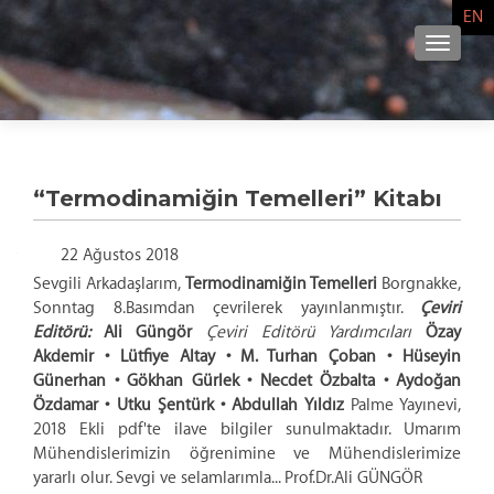
EN
NAVIG
“Termodinamiğin Temelleri” Kitabı
22 Ağustos 2018
Sevgili Arkadaşlarım,
Termodinamiğin Temelleri
Borgnakke,
Sonntag 8.Basımdan çevrilerek yayınlanmıştır.
Çeviri
Editörü:
Ali Güngör
Çeviri Editörü Yardımcıları
Özay
Akdemir • Lütfiye Altay • M. Turhan Çoban • Hüseyin
Günerhan • Gökhan Gürlek • Necdet Özbalta • Aydoğan
Özdamar • Utku Şentürk • Abdullah Yıldız
Palme Yayınevi,
2018 Ekli pdf'te ilave bilgiler sunulmaktadır. Umarım
Mühendislerimizin öğrenimine ve Mühendislerimize
yararlı olur. Sevgi ve selamlarımla... Prof.Dr.Ali GÜNGÖR