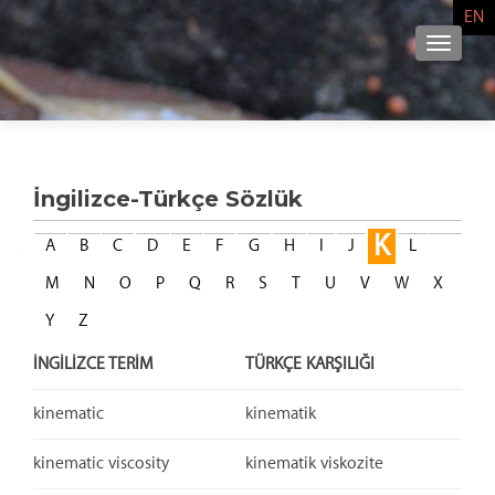
EN
NAVIG
İngilizce-Türkçe Sözlük
K
A
B
C
D
E
F
G
H
I
J
L
M
N
O
P
Q
R
S
T
U
V
W
X
Y
Z
İNGİLİZCE TERİM
TÜRKÇE KARŞILIĞI
kinematic
kinematik
kinematic viscosity
kinematik viskozite