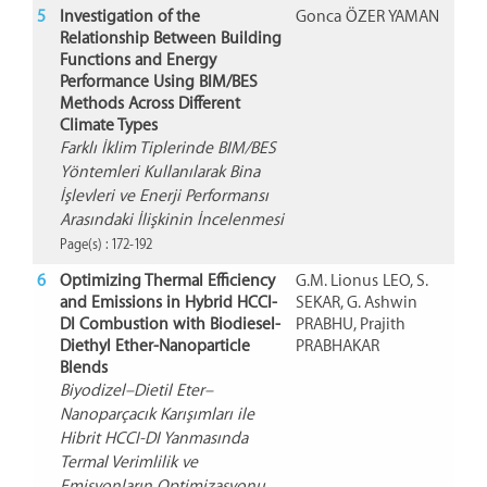
5
Investigation of the
Gonca ÖZER YAMAN
Relationship Between Building
Functions and Energy
Performance Using BIM/BES
Methods Across Different
Climate Types
Farklı İklim Tiplerinde BIM/BES
Yöntemleri Kullanılarak Bina
İşlevleri ve Enerji Performansı
Arasındaki İlişkinin İncelenmesi
Page(s) : 172-192
6
Optimizing Thermal Efficiency
G.M. Lionus LEO, S.
and Emissions in Hybrid HCCI-
SEKAR, G. Ashwin
DI Combustion with Biodiesel-
PRABHU, Prajith
Diethyl Ether-Nanoparticle
PRABHAKAR
Blends
Biyodizel–Dietil Eter–
Nanoparçacık Karışımları ile
Hibrit HCCI-DI Yanmasında
Termal Verimlilik ve
Emisyonların Optimizasyonu