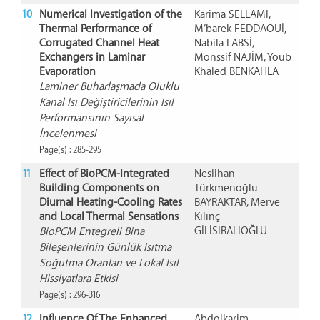
10
Numerical Investigation of the
Karima SELLAMİ,
Thermal Performance of
M’barek FEDDAOUİ,
Corrugated Channel Heat
Nabila LABSİ,
Exchangers in Laminar
Monssif NAJİM, Youb
Evaporation
Khaled BENKAHLA
Laminer Buharlaşmada Oluklu
Kanal Isı Değiştiricilerinin Isıl
Performansının Sayısal
İncelenmesi
Page(s) : 285-295
11
Effect of BioPCM-Integrated
Neslihan
Building Components on
Türkmenoğlu
Diurnal Heating-Cooling Rates
BAYRAKTAR, Merve
and Local Thermal Sensations
Kılınç
GİLİSIRALIOĞLU
BioPCM Entegreli Bina
Bileşenlerinin Günlük Isıtma
Soğutma Oranları ve Lokal Isıl
Hissiyatlara Etkisi
Page(s) : 296-316
12
Influence Of The Enhanced
Abdolkarim