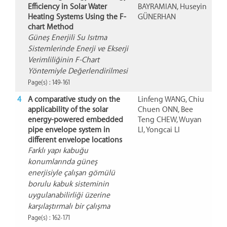
Efficiency in Solar Water
BAYRAMIAN, Huseyin
Heating Systems Using the F-
GÜNERHAN
chart Method
Güneş Enerjili Su Isıtma
Sistemlerinde Enerji ve Ekserji
Verimliliğinin F-Chart
Yöntemiyle Değerlendirilmesi
Page(s) : 149-161
4
A comparative study on the
Linfeng WANG, Chiu
applicability of the solar
Chuen ONN, Bee
energy-powered embedded
Teng CHEW, Wuyan
pipe envelope system in
LI, Yongcai LI
different envelope locations
Farklı yapı kabuğu
konumlarında güneş
enerjisiyle çalışan gömülü
borulu kabuk sisteminin
uygulanabilirliği üzerine
karşılaştırmalı bir çalışma
Page(s) : 162-171