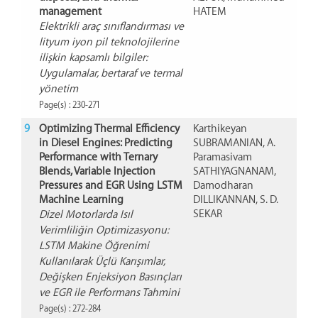
management
HATEM
Elektrikli araç sınıflandırması ve
lityum iyon pil teknolojilerine
ilişkin kapsamlı bilgiler:
Uygulamalar, bertaraf ve termal
yönetim
Page(s) : 230-271
9
Optimizing Thermal Efficiency
Karthikeyan
in Diesel Engines: Predicting
SUBRAMANIAN, A.
Performance with Ternary
Paramasivam
Blends, Variable Injection
SATHIYAGNANAM,
Pressures and EGR Using LSTM
Damodharan
Machine Learning
DILLIKANNAN, S. D.
SEKAR
Dizel Motorlarda Isıl
Verimliliğin Optimizasyonu:
LSTM Makine Öğrenimi
Kullanılarak Üçlü Karışımlar,
Değişken Enjeksiyon Basınçları
ve EGR ile Performans Tahmini
Page(s) : 272-284