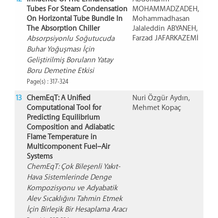
Tubes For Steam Condensation
MOHAMMADZADEH,
On Horizontal Tube Bundle In
Mohammadhasan
The Absorption Chiller
Jalaleddin ABYANEH,
Farzad JAFARKAZEMİ
Absorpsiyonlu Soğutucuda
Buhar Yoğuşması İçin
Geliştirilmiş Boruların Yatay
Boru Demetine Etkisi
Page(s) : 317-324
13
ChemEqT: A Unified
Nuri Özgür Aydın,
Computational Tool for
Mehmet Kopaç
Predicting Equilibrium
Composition and Adiabatic
Flame Temperature in
Multicomponent Fuel–Air
Systems
ChemEqT: Çok Bileşenli Yakıt-
Hava Sistemlerinde Denge
Kompozisyonu ve Adyabatik
Alev Sıcaklığını Tahmin Etmek
İçin Birleşik Bir Hesaplama Aracı