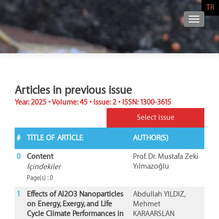
TR
NAVIG
Articles in previous issue
Year: 2025 • Volume: 45 • Issue: 2 • ISSN: 1300-3615
Select issue
#
TITLE OF ARTICLE
AUTHOR(S)
0
Content
Prof. Dr. Mustafa Zeki
Yılmazoğlu
İçindekiler
Page(s) : 0
1
Effects of Al2O3 Nanoparticles
Abdullah YILDIZ,
on Energy, Exergy, and Life
Mehmet
Cycle Climate Performances in
KARAARSLAN