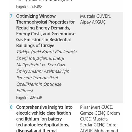
Page(s) : 193-206
7
Optimizing Window
Mustafa GÜVEN,
Thermophysical Properties for
Alpay AKGÜÇ
Reducing Energy Demands,
Energy Costs, and Greenhouse
Gas Emissions in Residential
Buildings of Türkiye
Türkiye\'deki Konut Binalarında
Enerji İhtiyaçlarını, Enerji
Maliyetlerini ve Sera Gazı
Emisyonlarını Azaltmak için
Pencere Termofiziksel
Özelliklerinin Optimize
Edilmesi
Page(s) : 207-229
8
Comprehensive insights into
Pinar Mert CUCE,
electric vehicle classification
Gamze GENÇ, Erdem
and lithium-ion battery
CUCE, Mustafa
technologies: Applications,
Serdar GENÇ, Emre
disposal, and thermal
ALVUR, Muhammed