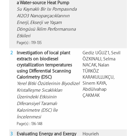
a Water-source Heat Pump
Su Kaynaklı Bir Isı Pompasında
Al2O3 Nanoparçacıklarının
Enerji, Ekserji ve Yaşam
Döngüsü İklim Performansına
Etkileri
Page(s) : 119-135
2
Investigation of local plant
Gediz UĞUZ1, Sevil
extracts on biodiesel
ÖZKINALI, Selma
crystallization temperatures
NACAK, Nalan
using Differential Scanning
TÜRKÖZ
Calorimetry (DSC)
KARAKULLUKÇU,
Sinem KAYA,
Yerel Bitki Özütlerinin Biyodizel
Abdülvahap
Kristalleşme Sıcaklıkları
ÇAKMAK
Üzerindeki Etkisinin
Diferansiyel Taramalı
Kalorimetre (DSC) İle
İncelenmesi
Page(s) : 136-148
3
Evaluating Energy and Exergy
Hourieh